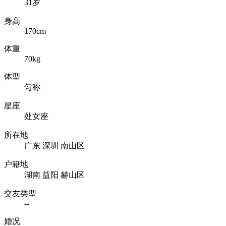
31岁
身高
170cm
体重
70kg
体型
匀称
星座
处女座
所在地
广东 深圳 南山区
户籍地
湖南 益阳 赫山区
交友类型
--
婚况