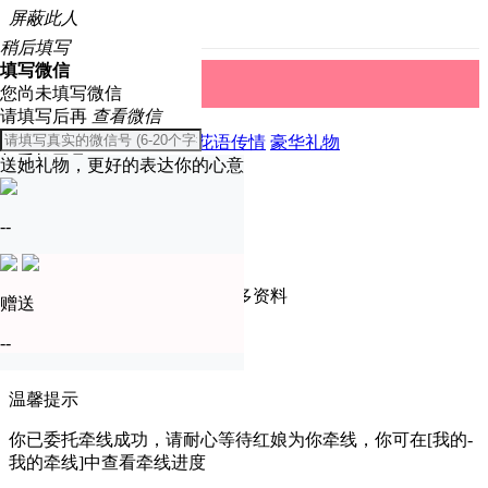
屏蔽此人
稍后填写
填写微信
礼物中心
取消
您尚未填写微信
请填写后再
查看微信
全部
精美礼物
爱恋表白
花语传情
豪华礼物
与手机同号
送她礼物，更好的表达你的心意
温馨提示
确定
--
只有实名认证会员才可查看更多资料
赠送
去认证
--
暂不认证
温馨提示
你已委托牵线成功，请耐心等待红娘为你牵线，你可在[我的-
我的牵线]中查看牵线进度