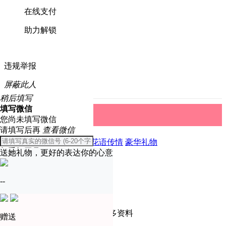
在线支付
助力解锁
违规举报
屏蔽此人
稍后填写
填写微信
礼物中心
取消
您尚未填写微信
请填写后再
查看微信
全部
精美礼物
爱恋表白
花语传情
豪华礼物
与手机同号
送她礼物，更好的表达你的心意
温馨提示
确定
--
只有实名认证会员才可查看更多资料
赠送