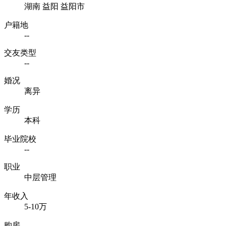
湖南 益阳 益阳市
户籍地
--
交友类型
--
婚况
离异
学历
本科
毕业院校
--
职业
中层管理
年收入
5-10万
购房