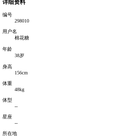
详细资料
编号
298010
用户名
棉花糖
年龄
38岁
身高
156cm
体重
48kg
体型
--
星座
--
所在地