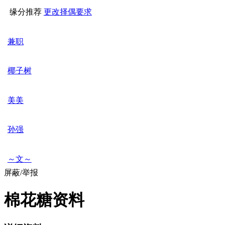
缘分推荐
更改择偶要求
兼职
椰子树
美美
孙强
～文～
屏蔽/举报
棉花糖资料