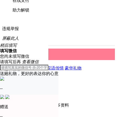
在线支付
助力解锁
违规举报
屏蔽此人
稍后填写
填写微信
礼物中心
取消
您尚未填写微信
请填写后再
查看微信
全部
精美礼物
爱恋表白
花语传情
豪华礼物
与手机同号
送她礼物，更好的表达你的心意
温馨提示
确定
--
只有实名认证会员才可查看更多资料
赠送
去认证
--