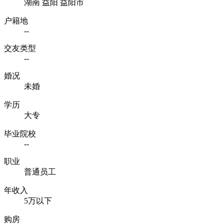
湖南 益阳 益阳市
户籍地
--
交友类型
--
婚况
未婚
学历
大专
毕业院校
--
职业
普通员工
年收入
5万以下
购房