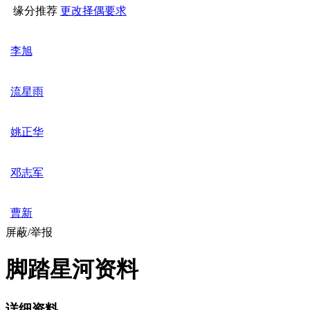
缘分推荐
更改择偶要求
李旭
流星雨
姚正华
邓志军
曹新
屏蔽/举报
脚踏星河资料
详细资料